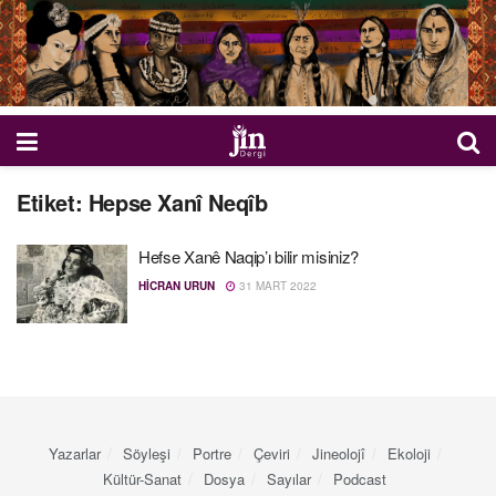
Etiket:
Hepse Xanî Neqîb
Hefse Xanê Naqip’ı bilir misiniz?
HICRAN URUN
31 MART 2022
Yazarlar
Söyleşi
Portre
Çeviri
Jineolojî
Ekoloji
Kültür-Sanat
Dosya
Sayılar
Podcast