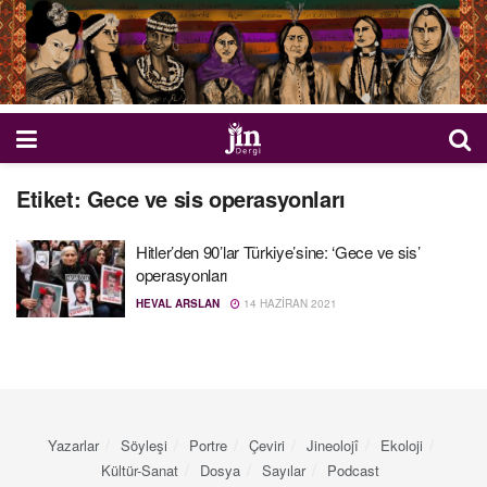
Etiket:
Gece ve sis operasyonları
Hitler’den 90’lar Türkiye’sine: ‘Gece ve sis’
operasyonları
HEVAL ARSLAN
14 HAZIRAN 2021
Yazarlar
Söyleşi
Portre
Çeviri
Jineolojî
Ekoloji
Kültür-Sanat
Dosya
Sayılar
Podcast