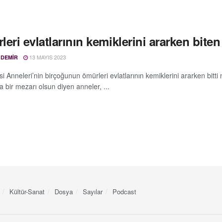
eri evlatlarının kemiklerini ararken biten
13 MAYIS 2023
 DEMIR
 Anneleri’nin birçoğunun ömürleri evlatlarının kemiklerini ararken bitti
a bir mezarı olsun diyen anneler, ...
Kültür-Sanat
Dosya
Sayılar
Podcast