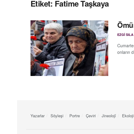
Etiket:
Fatime Taşkaya
Ömürl
EZGI SILA
Cumartesi
onların d
Yazarlar
Söyleşi
Portre
Çeviri
Jineolojî
Ekoloji