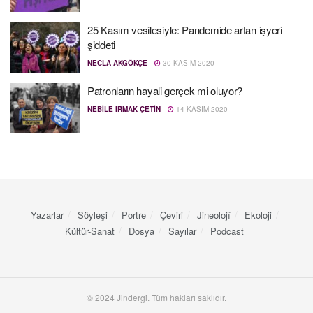
25 Kasım vesilesiyle: Pandemide artan işyeri
şiddeti
NECLA AKGÖKÇE
30 KASIM 2020
Patronların hayali gerçek mi oluyor?
NEBILE IRMAK ÇETIN
14 KASIM 2020
Yazarlar
Söyleşi
Portre
Çeviri
Jineolojî
Ekoloji
Kültür-Sanat
Dosya
Sayılar
Podcast
© 2024 Jindergi. Tüm hakları saklıdır.