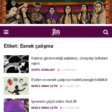
Etiket:
Esnek çalışma
Kadının görünmediği adaletsiz, cinsiyetçi istihdam
rejimi
SERPIL KEMALBAY
14 EKIM 2021
Evden ve esnek çalışma modeli prangalı köleliktir
NEBILE IRMAK ÇETIN
31 OCAK 2021
İşverenin güçlü silahı: Kod 29
NEBILE IRMAK ÇETIN
14 OCAK 2021