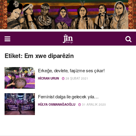
Etiket:
Em xwe diparêzin
Erkeğe, devlete, faşizme ses çıkar!
HICRAN URUN
28 ŞUBAT 2021
Feminist dalga ile gelecek yıla…
HÜLYA OSMANAĞAOĞLU
31 ARALIK 2020