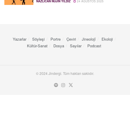
NAZLICAN NUJIN YILDIZ
24 AĞUSTOS 2025
Yazarlar
Söyleşi
Portre
Çeviri
Jineolojî
Ekoloji
Kültür-Sanat
Dosya
Sayılar
Podcast
© 2024 Jindergi. Tüm hakları saklıdır.