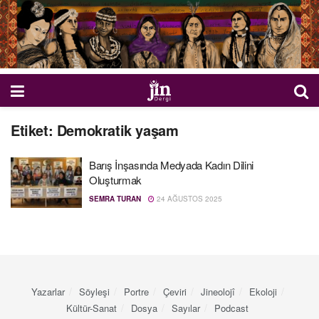
Etiket:
Demokratik yaşam
Barış İnşasında Medyada Kadın Dilini
Oluşturmak
SEMRA TURAN
24 AĞUSTOS 2025
Yazarlar
Söyleşi
Portre
Çeviri
Jineolojî
Ekoloji
Kültür-Sanat
Dosya
Sayılar
Podcast