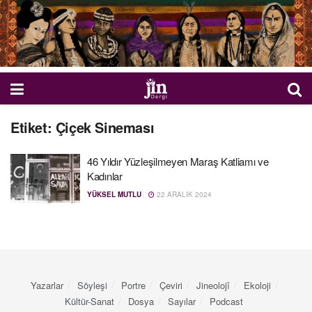
Etiket:
Çiçek Sineması
46 Yıldır Yüzleşilmeyen Maraş Katliamı ve
Kadınlar
YÜKSEL MUTLU
22 ARALIK 2024
Yazarlar
Söyleşi
Portre
Çeviri
Jineolojî
Ekoloji
Kültür-Sanat
Dosya
Sayılar
Podcast