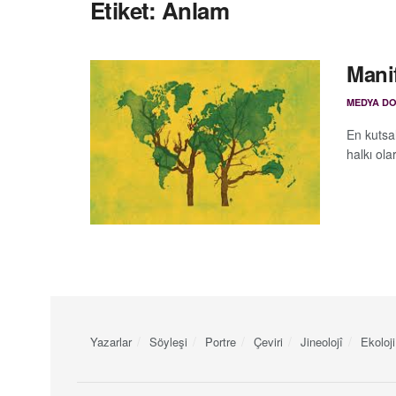
Etiket:
Anlam
Mani
MEDYA D
En kutsa
halkı olar
Yazarlar
Söyleşi
Portre
Çeviri
Jineolojî
Ekoloji