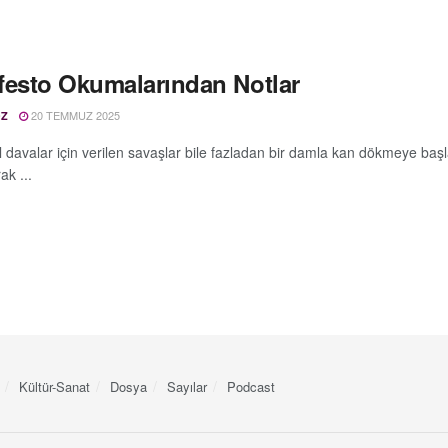
festo Okumalarından Notlar
20 TEMMUZ 2025
OZ
l davalar için verilen savaşlar bile fazladan bir damla kan dökmeye başl
ak ...
Kültür-Sanat
Dosya
Sayılar
Podcast