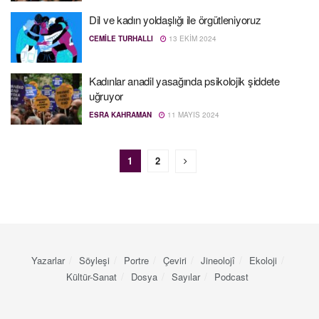
Dil ve kadın yoldaşlığı ile örgütleniyoruz
CEMILE TURHALLI
13 EKIM 2024
Kadınlar anadil yasağında psikolojik şiddete
uğruyor
ESRA KAHRAMAN
11 MAYIS 2024
1
2
Yazarlar
Söyleşi
Portre
Çeviri
Jineolojî
Ekoloji
Kültür-Sanat
Dosya
Sayılar
Podcast