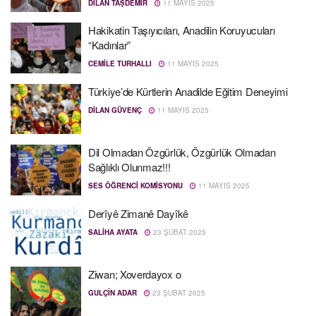
DILAN TAŞDEMIR
11 MAYIS 2025
Hakikatin Taşıyıcıları, Anadilin Koruyucuları
“Kadınlar”
CEMILE TURHALLI
11 MAYIS 2025
Türkiye’de Kürtlerin Anadilde Eğitim Deneyimi
DILAN GÜVENÇ
11 MAYIS 2025
Dil Olmadan Özgürlük, Özgürlük Olmadan
Sağlıklı Olunmaz!!!
SES ÖĞRENCI KOMISYONU
11 MAYIS 2025
Derîyê Zimanê Dayîkê
SALIHA AYATA
23 ŞUBAT 2025
Ziwan; Xoverdayox o
GULÇÎN ADAR
23 ŞUBAT 2025