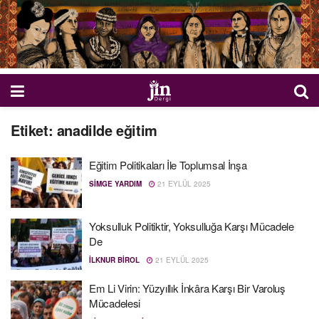
Etiket:
anadilde eğitim
Eğitim Politikaları İle Toplumsal İnşa
SIMGE YARDIM
21 EYLÜL 2025
Yoksulluk Politiktir, Yoksulluğa Karşı Mücadele
De
İLKNUR BIROL
21 EYLÜL 2025
Em Li Virin: Yüzyıllık İnkâra Karşı Bir Varoluş
Mücadelesi