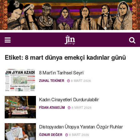
Etiket:
8 mart dünya emekçi kadınlar günü
8 Mart’ın Tarihsel Seyri
ZUHAL TEKINER
8 MART 2026
Kadın Cinayetleri Durdurulabilir
FIDAN ATASELIM
8 MART 2026
Distopyadan Ütopya Yaratan Özgür Ruhlar
ÖZNUR DEĞER
8 MART 2026