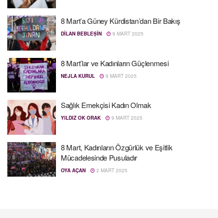
8 Mart’a Güney Kürdistan’dan Bir Bakış
DÎLAN BEBLEŞÎN
9 MART 2025
8 Mart’lar ve Kadınların Güçlenmesi
NEJLA KURUL
9 MART 2025
Sağlık Emekçisi Kadın Olmak
YILDIZ OK ORAK
9 MART 2025
8 Mart, Kadınların Özgürlük ve Eşitlik
Mücadelesinde Pusuladır
OYA AÇAN
2 MART 2025