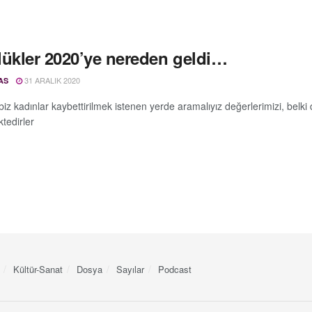
lükler 2020’ye nereden geldi…
31 ARALIK 2020
AS
 biz kadınlar kaybettirilmek istenen yerde aramalıyız değerlerimizi, bel
tedirler
Kültür-Sanat
Dosya
Sayılar
Podcast