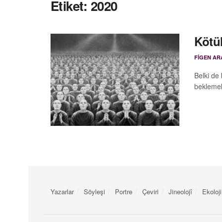
Etiket:
2020
Kötü
FIGEN AR
Belki de
beklemek
Yazarlar
Söyleşi
Portre
Çeviri
Jineolojî
Ekoloji