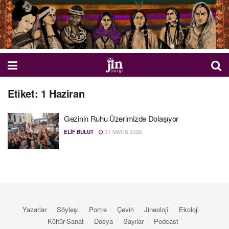
Etiket:
1 Haziran
Gezinin Ruhu Üzerimizde Dolaşıyor
ELIF BULUT
31 MAYIS 2026
Yazarlar
Söyleşi
Portre
Çeviri
Jineolojî
Ekoloji
Kültür-Sanat
Dosya
Sayılar
Podcast