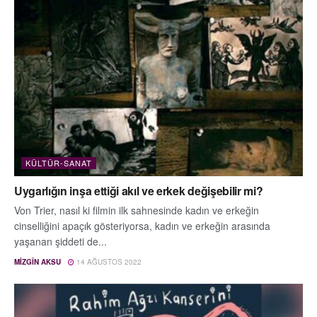
KÜLTÜR-SANAT
Uygarlığın inşa ettiği akıl ve erkek değişebilir mi?
Von Trier, nasıl ki filmin ilk sahnesinde kadın ve erkeğin
cinselliğini apaçık gösteriyorsa, kadın ve erkeğin arasında
yaşanan şiddeti de...
MIZGÎN AKSU
14 AĞUSTOS 2022