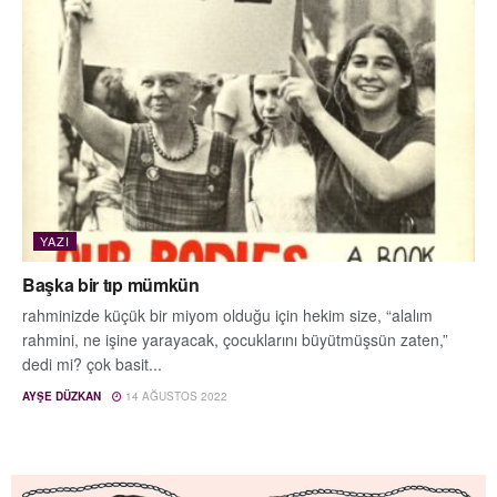
YAZI
Başka bir tıp mümkün
rahminizde küçük bir miyom olduğu için hekim size, “alalım
rahmini, ne işine yarayacak, çocuklarını büyütmüşsün zaten,”
dedi mi? çok basit...
AYŞE DÜZKAN
14 AĞUSTOS 2022