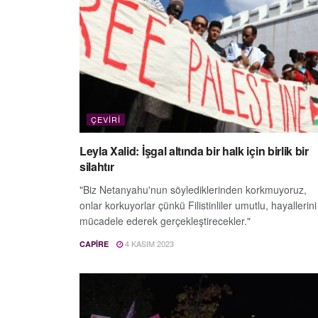
ÇEVIRI
Leyla Xalid: İşgal altında bir halk için birlik bir
silahtır
"Biz Netanyahu'nun söylediklerinden korkmuyoruz,
onlar korkuyorlar çünkü Filistinliler umutlu, hayallerini
mücadele ederek gerçekleştirecekler."
4 KASIM 2023
CAPIRE