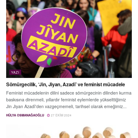
YAZI
Sömürgecilik, ‘Jin, Jiyan, Azadî’ ve feminist mücadele
Feminist mücadelenin dilini sadece sömürgecinin dilinden kurma
baskısına direnmeli, yıllardır feminist eylemlerde yükselttiğimiz
Jin Jiyan Azadî'den vazgeçmemeli, tarihsel olarak emeğimiz...
HÜLYA OSMANAĞAOĞLU
27 EKIM 2024