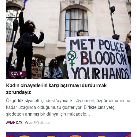
ÇEVIRI
Kadın cinayetlerini karşılaştırmayı durdurmak
zorundayız
Özgürlük siyaseti içindeki ‘ayrıcalık’ söylemleri, özgür olmanın ne
kadar uzağında olduğumuzu gösteriyor. Birlikte cinsiyetçi
şiddetten arınmış bir dünya için mücadele...
AVIAH DAY
30 EYLÜL 2021