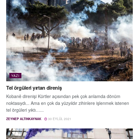
YAZI
Tel örgüleri yırtan direniş
Kobanê direnişi Kürtler açısından pek çok anlamda dönüm
noktasıydı... Ama en çok da yüzyıldır zihinlere işlenmek istenen
tel örgüleri yıktı…...
ZEYNEP ALTINKAYNAK
30 EYLÜL 2021